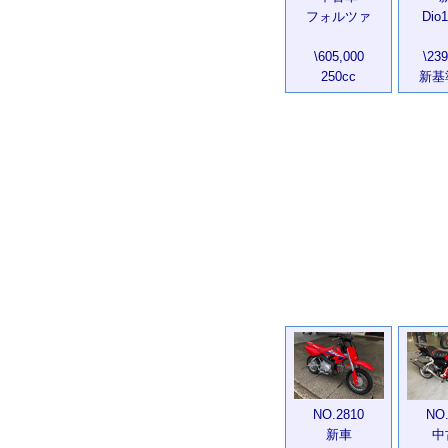
フォルツァ
Dio1
\605,000
\23
250cc
新基
NO.2810
NO.
新車
中