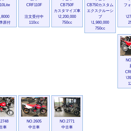
10Lite
CRF110F
CB750F
CB750カスタム
フ
カスタマイズ車
エクスクルーシ
9,8000
注文受付中
\2,200,000
ブ
\2
準原付
110cc
750cc
\1,980,000
2
750cc
NO
CR
\3
1
2748
NO.2605
NO.2771
古車
中古車
中古車